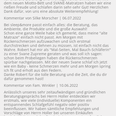
Ergonomische Kissen
dem neuen Miotto-Bett und SVANE-Matratzen haben wir eine
rießen Freude und schlafen darin sehr-sehr Gut! Herzlichen
Klassische Kissen
Dank dafür, von uns eine absolute Weiterempfehlung!
Kommentar von Silke Morscher |
06.07.2022
Kissen & Decken Dormiente
Bei sleep&more passt einfach alles: die Beratung, das
Ambiente, die Produkte und die große Auswahl!
Schon eine ganze Weile habe ich gemerkt, dass meine "alte
Matraze" einfach nicht passt. Am Morgen mit
Rückenschmerzen aufzuwachen und sich erstmal
&MORE
durchstrecken und dehnen zu müssen, ist einfach nicht das
Wahre. Robert hat mir als "Mal-Seiten, Mal Bauch-Schläferin"
zu einer Svane Zupreme geraten und was soll ich sagen:
schon beim Probeliegen haben die Rückenschmerzen
Novamobili
spürbar nachgelassen. Mit der neuen Svane schlaf ich jetzt
wie ein Baby - keine Schmerzen mehr und am Morgen spring
Cinquanta3
ich fit und erholt aus den Federn.
Danke Robert für die tolle Beratung und die Zeit, die du dir
dafür genommen hast!
MIOTTO
Kommentar von Fam. Winkler |
10.06.2022
Anlässlich unseres sehr zeitaufwändigen und gründlichen
Loungesessel
Beratungsgesprächs bei Herrn Holler entdeckten wir
erstmals, wie viele (individuelle) Komponenten ein
Teppiche
entspannendes Schlafgefühl negativ oder positiv
beeinflussen. Wir haben sämtliche Empfehlungen und
Spiegel
Vorschläge von Herrn Holler bei unseren Einkäufen