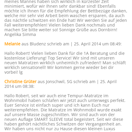
meines Mannes haben sich wirklich in kürzester Zeit
minimiert, wofür wir Ihnen sehr dankbar sind! Ebenfalls
möchte ich Ihnen für die Empfehlung der Bettbezüge danken,
welche mir sehr viel Arbeit beim waschen ersparen, da auch
das nächtle schwitzen ein Ende hat! Wir werden Sie auf jeden
Fall weiterempfehlen! Vielen lieben Dank nochmals und
machen Sie bitte weiter so! Sonnige Grüße aus Dornbirn!
Angelika Simma
Melanie
aus Bludenz
schrieb am | 25. April 2014
um 08:49
:
Hallo Robert! Vielen lieben Dank für die 1A Beratung und die
kostenlose Lieferung! Top Service! Wir sind mit unseren
neuen Matratzen wirklich unheimlich zufrieden!! Man schläft
wirklich sensationell! Wir kommen gerne wieder bei dir
vorbei! lg
Christine Grüter
aus Jonschwil, SG
schrieb am | 25. April
2014
um 08:38
:
Hallo Robert, seit wir auch eine Tempur-Matratze im
Wohnmobil haben schlafen wir jetzt auch unterwegs perfekt.
Euer Service ist einfach super und ich kann Euch nur
weiterempfehlen. Die Matratze im Wohnmobil wurde exakt
auf unsere Masse zugeschnitten. Wir sind auch von der
neuen Auflage SMART SLEEVE total begeistert. Seit wir diese
haben gehört nächtliches Schwitzen der Vergangenheit an.
Wir haben uns nicht nur zu Hause diesen kleinen Luxus