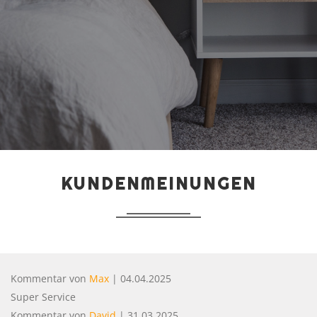
Matratzen Dormiente
Natur pur
Basic
Classic
Deluxe
Svane
KUNDENMEINUNGEN
Zleep
Zupreme
Zensation
Kommentar von
Max
|
04.04.2025
Super Service
LATTENROST
Kommentar von
David
|
31.03.2025