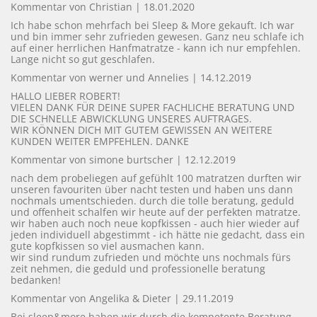
Kommentar von Christian |
18.01.2020
Ich habe schon mehrfach bei Sleep & More gekauft. Ich war
und bin immer sehr zufrieden gewesen. Ganz neu schlafe ich
auf einer herrlichen Hanfmatratze - kann ich nur empfehlen.
Lange nicht so gut geschlafen.
Kommentar von werner und Annelies |
14.12.2019
HALLO LIEBER ROBERT!
VIELEN DANK FÜR DEINE SUPER FACHLICHE BERATUNG UND
DIE SCHNELLE ABWICKLUNG UNSERES AUFTRAGES.
WIR KÖNNEN DICH MIT GUTEM GEWISSEN AN WEITERE
KUNDEN WEITER EMPFEHLEN. DANKE
Kommentar von simone burtscher |
12.12.2019
nach dem probeliegen auf gefühlt 100 matratzen durften wir
unseren favouriten über nacht testen und haben uns dann
nochmals umentschieden. durch die tolle beratung, geduld
und offenheit schalfen wir heute auf der perfekten matratze.
wir haben auch noch neue kopfkissen - auch hier wieder auf
jeden individuell abgestimmt - ich hätte nie gedacht, dass ein
gute kopfkissen so viel ausmachen kann.
wir sind rundum zufrieden und möchte uns nochmals fürs
zeit nehmen, die geduld und professionelle beratung
bedanken!
Kommentar von Angelika & Dieter |
29.11.2019
Bei sleep&more haben wir durch die kompetente Beratung