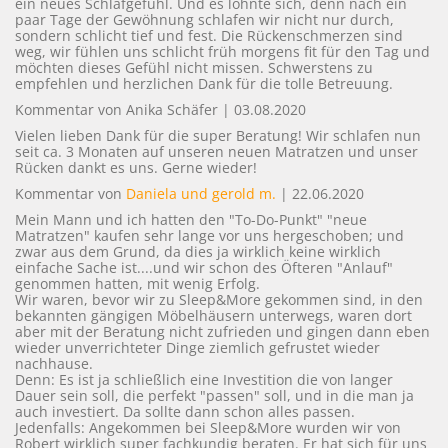
ein neues Schlafgefühl. Und es lohnte sich, denn nach ein
paar Tage der Gewöhnung schlafen wir nicht nur durch,
sondern schlicht tief und fest. Die Rückenschmerzen sind
weg, wir fühlen uns schlicht früh morgens fit für den Tag und
möchten dieses Gefühl nicht missen. Schwerstens zu
empfehlen und herzlichen Dank für die tolle Betreuung.
Kommentar von Anika Schäfer |
03.08.2020
Vielen lieben Dank für die super Beratung! Wir schlafen nun
seit ca. 3 Monaten auf unseren neuen Matratzen und unser
Rücken dankt es uns. Gerne wieder!
Kommentar von
Daniela und gerold m.
|
22.06.2020
Mein Mann und ich hatten den "To-Do-Punkt" "neue
Matratzen" kaufen sehr lange vor uns hergeschoben; und
zwar aus dem Grund, da dies ja wirklich keine wirklich
einfache Sache ist....und wir schon des Öfteren "Anlauf"
genommen hatten, mit wenig Erfolg.
Wir waren, bevor wir zu Sleep&More gekommen sind, in den
bekannten gängigen Möbelhäusern unterwegs, waren dort
aber mit der Beratung nicht zufrieden und gingen dann eben
wieder unverrichteter Dinge ziemlich gefrustet wieder
nachhause.
Denn: Es ist ja schließlich eine Investition die von langer
Dauer sein soll, die perfekt "passen" soll, und in die man ja
auch investiert. Da sollte dann schon alles passen.
Jedenfalls: Angekommen bei Sleep&More wurden wir von
Robert wirklich super fachkundig beraten. Er hat sich für uns