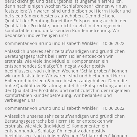
berücksichtigt, und das Ergebnis ist ungemein erfreulich,
denn nach einigen Wochen "Schlafproben" können wir nun
Lampen
feststellen: Wir waren, sind und bleiben bei Herrn Holler und
bei sleep & more bestens aufgehoben. Denn die hohe
Bilder
Qualität der Beratung findet ihre Entsprechung auch in der
Qualität der Produkte, und nicht zuletzt in der ungemein
komfortablen und umfassenden Kundenbetreuung. Wir
Bettwäsche
bedanken und verbeugen uns!
Kommentar von Bruno und Elisabeth Winkler |
10.06.2022
Bezüge Smartsleeve
Anlässlich unseres sehr zeitaufwändigen und gründlichen
Beratungsgesprächs bei Herrn Holler entdeckten wir
Bezüge Formesse
erstmals, wie viele (individuelle) Komponenten ein
entspannendes Schlafgefühl negativ oder positiv
beeinflussen. Nach einigen Wochen "Schlafproben" können
Bezüge Kneer
wir nun feststellen: Wir waren, sind und bleiben bei Herrn
Holler und bei sleep & more bestens aufgehoben. Denn die
Schlossberg Bettwäsche
hohe Qualität der Beratung findet ihre Entsprechung auch in
der Qualität der Produkte, und nicht zuletzt in der ungemein
komfortablen Kundenbetreuung. Wir bedanken und
verbeugen uns!
KONTAKT
Kommentar von Bruno und Elisabeth Winkler |
10.06.2022
Anlässlich unseres sehr zeitaufwändigen und gründlichen
Beratungsgesprächs bei Herrn Holler entdeckten wir
erstmals, wie viele (individuelle) Komponenten ein
GUTSCHEINE
entspannendes Schlafgefühl negativ oder positiv
beeinflussen. Nach einigen Wochen "Schlafproben" können