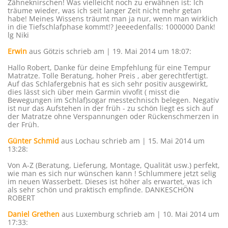
Zähneknirschen! Was vielleicht noch zu erwähnen ist: Ich
träume wieder, was ich seit langer Zeit nicht mehr getan
habe! Meines Wissens träumt man ja nur, wenn man wirklich
in die Tiefschlafphase kommt!? Jeeeedenfalls: 1000000 Dank!
lg Niki
Erwin
aus Götzis
schrieb am | 19. Mai 2014
um 18:07
:
Hallo Robert, Danke für deine Empfehlung für eine Tempur
Matratze. Tolle Beratung, hoher Preis , aber gerechtfertigt.
Auf das Schlafergebnis hat es sich sehr positiv ausgewirkt,
dies lässt sich über mein Garmin vivofit ( misst die
Bewegungen im Schlaf)sogar messtechnisch belegen. Negativ
ist nur das Aufstehen in der früh - zu schön liegt es sich auf
der Matratze ohne Verspannungen oder Rückenschmerzen in
der Früh.
Günter Schmid
aus Lochau
schrieb am | 15. Mai 2014
um
13:28
:
Von A-Z (Beratung, Lieferung, Montage, Qualität usw.) perfekt,
wie man es sich nur wünschen kann ! Schlummere jetzt selig
im neuen Wasserbett. Dieses ist höher als erwartet, was ich
als sehr schön und praktisch empfinde. DANKESCHÖN
ROBERT
Daniel Grethen
aus Luxemburg
schrieb am | 10. Mai 2014
um
17:33
: