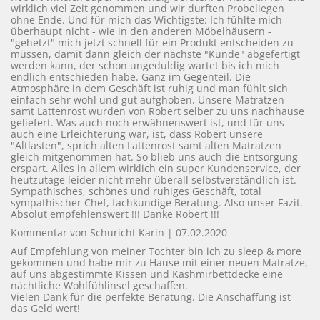
wirklich viel Zeit genommen und wir durften Probeliegen
ohne Ende. Und für mich das Wichtigste: Ich fühlte mich
überhaupt nicht - wie in den anderen Möbelhäusern -
"gehetzt" mich jetzt schnell für ein Produkt entscheiden zu
müssen, damit dann gleich der nächste "Kunde" abgefertigt
werden kann, der schon ungeduldig wartet bis ich mich
endlich entschieden habe. Ganz im Gegenteil. Die
Atmosphäre in dem Geschäft ist ruhig und man fühlt sich
einfach sehr wohl und gut aufghoben. Unsere Matratzen
samt Lattenrost wurden von Robert selber zu uns nachhause
geliefert. Was auch noch erwähnenswert ist, und für uns
auch eine Erleichterung war, ist, dass Robert unsere
"Altlasten", sprich alten Lattenrost samt alten Matratzen
gleich mitgenommen hat. So blieb uns auch die Entsorgung
erspart. Alles in allem wirklich ein super Kundenservice, der
heutzutage leider nicht mehr überall selbstverständlich ist.
Sympathisches, schönes und ruhiges Geschäft, total
sympathischer Chef, fachkundige Beratung. Also unser Fazit.
Absolut empfehlenswert !!! Danke Robert !!!
Kommentar von Schuricht Karin |
07.02.2020
Auf Empfehlung von meiner Tochter bin ich zu sleep & more
gekommen und habe mir zu Hause mit einer neuen Matratze,
auf uns abgestimmte Kissen und Kashmirbettdecke eine
nächtliche Wohlfühlinsel geschaffen.
Vielen Dank für die perfekte Beratung. Die Anschaffung ist
das Geld wert!