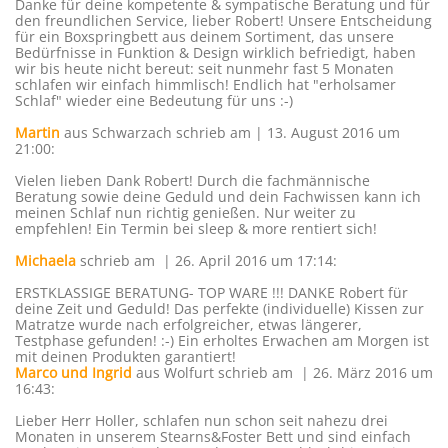
Danke für deine kompetente & sympatische Beratung und für
den freundlichen Service, lieber Robert! Unsere Entscheidung
für ein Boxspringbett aus deinem Sortiment, das unsere
Bedürfnisse in Funktion & Design wirklich befriedigt, haben
wir bis heute nicht bereut: seit nunmehr fast 5 Monaten
schlafen wir einfach himmlisch! Endlich hat "erholsamer
Schlaf" wieder eine Bedeutung für uns :-)
Martin
aus Schwarzach
schrieb am | 13. August 2016
um
21:00
:
Vielen lieben Dank Robert! Durch die fachmännische
Beratung sowie deine Geduld und dein Fachwissen kann ich
meinen Schlaf nun richtig genießen. Nur weiter zu
empfehlen! Ein Termin bei sleep & more rentiert sich!
Michaela
schrieb am | 26. April 2016
um 17:14
:
ERSTKLASSIGE BERATUNG- TOP WARE !!! DANKE Robert für
deine Zeit und Geduld! Das perfekte (individuelle) Kissen zur
Matratze wurde nach erfolgreicher, etwas längerer,
Testphase gefunden! :-) Ein erholtes Erwachen am Morgen ist
mit deinen Produkten garantiert!
Marco und Ingrid
aus Wolfurt
schrieb am | 26. März 2016
um
16:43
:
Lieber Herr Holler, schlafen nun schon seit nahezu drei
Monaten in unserem Stearns&Foster Bett und sind einfach