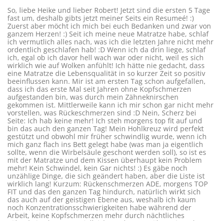
So, liebe Heike und lieber Robert! Jetzt sind die ersten 5 Tage
fast um, deshalb gibts jetzt meiner Seits ein Resumeé! :)
Zuerst aber möcht ich mich bei euch Bedanken und zwar von
ganzem Herzen! :) Seit ich meine neue Matratze habe, schlaf
ich vermutlich alles nach, was ich die letzten Jahre nicht mehr
ordentlich geschlafen hab! :D Wenn ich da drin liege, schlaf
ich, egal ob ich davor hell wach war oder nicht, weil es sich
wirklich wie auf Wolken anfühlt! Ich hätte nie gedacht, dass
eine Matratze die Lebensqualität in so kurzer Zeit so positiv
beeinflussen kann. Mir ist am ersten Tag schon aufgefallen,
dass ich das erste Mal seit Jahren ohne Kopfschmerzen
aufgestanden bin, was durch mein Zähneknirschen
gekommen ist. Mittlerweile kann ich mir schon gar nicht mehr
vorstellen, was Rückeschmerzen sind :D Nein, Scherz bei
Seite: Ich hab keine mehr! Ich steh morgens top fit auf und
bin das auch den ganzen Tag! Mein Hohlkreuz wird perfekt
gestützt und obwohl mir früher schwindlig wurde, wenn ich
mich ganz flach ins Bett gelegt habe (was man ja eigentlich
sollte, wenn die Wirbelsäule geschont werden soll), so ist es
mit der Matratze und dem Kissen überhaupt kein Problem
mehr! Kein Schwindel, kein Gar nichts! :) Es gäbe noch
unzählige Dinge, die sich geändert haben, aber die Liste ist
wirklich lang! Kurzum: Rückenschmerzen ADE, morgens TOP
FIT und das den ganzen Tag hindurch, natürlich wirkt sich
das auch auf der geistigen Ebene aus, weshalb ich kaum
noch Konzentrationsschwierigkeiten habe während der
Arbeit, keine Kopfschmerzen mehr durch nächtliches