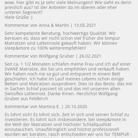
wow, hier gibt es ja sehr viele Meinungen!! Wie sieht es denn
preislich aus? Ist der Anbieter da im oberen oder eher
unteren Segment?
Viele Grüße :)
Kommentar von Anna & Martin |
13.05.2021
Sehr kompetente Beratung, hochwertige Qualität. Wir
bereuen es, dass wir nicht schon viel früher die tempur
Matratzen und Lattenroste gekauft haben. Wir können
sleep&more zu 100% weiterempfehlen!
Kommentar von Wolfgang Gruber |
26.02.2021
Seit ca. 1 1/2 Monaten schlafen meine Frau und ich auf einer
SVANE Matratze, die Sie uns empfohlen und verkauft haben.
Wir haben noch nie so gut und entspannt in einem Bett
geschlafen. Ich habe im Lauf meines Lebens schon einige
Betten und Matratzen ausprobiert. Dies ist das Beste, das mir
in Sachen Schlaf passiert ist und das mit unserem alten
Swissflex Lattenrost. Danke Ihnen. Herzlichst Wolfgang
Gruber aus Feldkirch
Kommentar von Martina E. |
20.10.2020
Es lohnt sich! Es lohnt sich, Zeit in sich und seinen Schlaf zu
investieren. Es lohnt isch insbesondere, bei sleep&more in
die Welt der Matratzen und höchster Schlafqualtiät
einzutauchen. Unaufdringlich und höchst professionell
wurden wir beraten, rasch entschieden wir uns für TEMPUR -