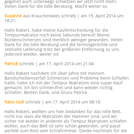
gegönnt auch unterwegs schwitzen wir jetzt nicht mehr.
Vielen Dank für die tolle Beratung. Macht weiter so.
Susanne
aus Krauchenwies
schrieb | am 19. April 2014
um
18:21
:
Hallo Robert, habe meine Kaufentscheidung für die
Tempurmatratze noch keine Sekunde bereut! Meine
Rückenschmerzen sind merklich weniger geworden. Vielen
Dank für die tolle Beratung und die termingerechte und
zeitnahe Lieferung trotz der größeren Entfernung zu uns.
Jederzeit wieder, weiter so!
Patrick
schrieb | am 17. April 2014
um 21:04
:
Hallo Robert nachdem ich über Jahre mit meinem
Bandscheibenvorfall Schmerzen und Probleme beim Schlafen
hatte, habe ich mit der Tempur Matratzen eine super Kauf
gemacht. Ich bin schmerzfrei und kann wieder richtig
schlafen. Besten Dank, und Gruss Patrick
hans-rudi
schrieb | am 17. April 2014
um 08:18
:
Hallo Robert, wollten uns hier bedanken für das tolle Bett,
nicht nur dass die Matratzen der Hammer sind, und wir
sicher nie wieder in anderen als Tempur Matratzen schlafen
wollen, auch das Bett ist sehr schön geworden, und passt
perfekt zum Rest vom Schlafzimmer. Danke nochmals für die