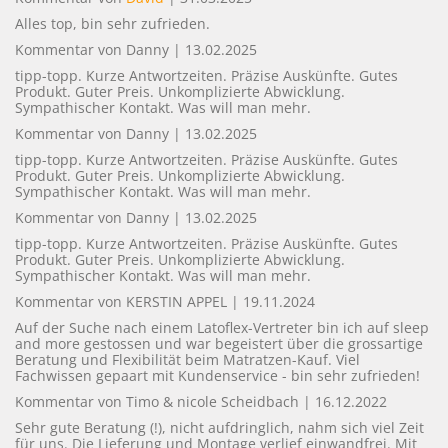
Alles top, bin sehr zufrieden.
Lattoflex
Kommentar von Danny |
13.02.2025
tipp-topp. Kurze Antwortzeiten. Präzise Auskünfte. Gutes
Produkt. Guter Preis. Unkomplizierte Abwicklung.
System 200
Sympathischer Kontakt. Was will man mehr.
System 300
Kommentar von Danny |
13.02.2025
tipp-topp. Kurze Antwortzeiten. Präzise Auskünfte. Gutes
System 900
Produkt. Guter Preis. Unkomplizierte Abwicklung.
Sympathischer Kontakt. Was will man mehr.
Kommentar von Danny |
13.02.2025
Tempur
tipp-topp. Kurze Antwortzeiten. Präzise Auskünfte. Gutes
Produkt. Guter Preis. Unkomplizierte Abwicklung.
Dormiente
Sympathischer Kontakt. Was will man mehr.
Kommentar von KERSTIN APPEL |
19.11.2024
Auf der Suche nach einem Latoflex-Vertreter bin ich auf sleep
KISSEN
and more gestossen und war begeistert über die grossartige
Beratung und Flexibilität beim Matratzen-Kauf. Viel
Fachwissen gepaart mit Kundenservice - bin sehr zufrieden!
Kissen Tempur
Kommentar von Timo & nicole Scheidbach |
16.12.2022
Sehr gute Beratung (!), nicht aufdringlich, nahm sich viel Zeit
für uns. Die Lieferung und Montage verlief einwandfrei. Mit