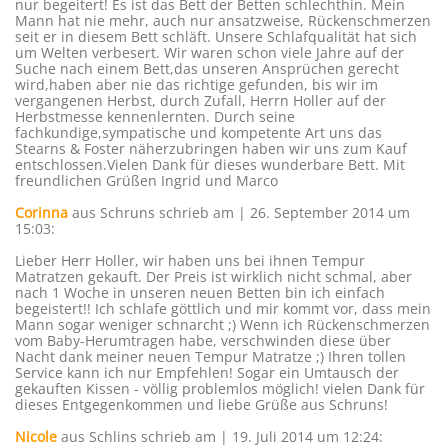
nur begeitert! Es ist das Bett der Betten schlechthin. Mein
Mann hat nie mehr, auch nur ansatzweise, Rückenschmerzen
seit er in diesem Bett schläft. Unsere Schlafqualität hat sich
um Welten verbesert. Wir waren schon viele Jahre auf der
Suche nach einem Bett,das unseren Ansprüchen gerecht
wird,haben aber nie das richtige gefunden, bis wir im
vergangenen Herbst, durch Zufall, Herrn Holler auf der
Herbstmesse kennenlernten. Durch seine
fachkundige,sympatische und kompetente Art uns das
Stearns & Foster näherzubringen haben wir uns zum Kauf
entschlossen.Vielen Dank für dieses wunderbare Bett. Mit
freundlichen Grüßen Ingrid und Marco
Corinna
aus Schruns
schrieb am | 26. September 2014
um
15:03
:
Lieber Herr Holler, wir haben uns bei ihnen Tempur
Matratzen gekauft. Der Preis ist wirklich nicht schmal, aber
nach 1 Woche in unseren neuen Betten bin ich einfach
begeistert!! Ich schlafe göttlich und mir kommt vor, dass mein
Mann sogar weniger schnarcht ;) Wenn ich Rückenschmerzen
vom Baby-Herumtragen habe, verschwinden diese über
Nacht dank meiner neuen Tempur Matratze ;) Ihren tollen
Service kann ich nur Empfehlen! Sogar ein Umtausch der
gekauften Kissen - völlig problemlos möglich! vielen Dank für
dieses Entgegenkommen und liebe Grüße aus Schruns!
Nicole
aus Schlins
schrieb am | 19. Juli 2014
um 12:24
: