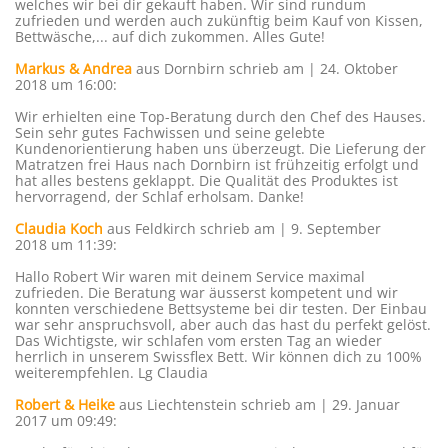
welches wir bei dir gekauft haben. Wir sind rundum
zufrieden und werden auch zukünftig beim Kauf von Kissen,
Bettwäsche,... auf dich zukommen. Alles Gute!
Markus & Andrea
aus Dornbirn
schrieb am | 24. Oktober
2018
um 16:00
:
Wir erhielten eine Top-Beratung durch den Chef des Hauses.
Sein sehr gutes Fachwissen und seine gelebte
Kundenorientierung haben uns überzeugt. Die Lieferung der
Matratzen frei Haus nach Dornbirn ist frühzeitig erfolgt und
hat alles bestens geklappt. Die Qualität des Produktes ist
hervorragend, der Schlaf erholsam. Danke!
Claudia Koch
aus Feldkirch
schrieb am | 9. September
2018
um 11:39
:
Hallo Robert Wir waren mit deinem Service maximal
zufrieden. Die Beratung war äusserst kompetent und wir
konnten verschiedene Bettsysteme bei dir testen. Der Einbau
war sehr anspruchsvoll, aber auch das hast du perfekt gelöst.
Das Wichtigste, wir schlafen vom ersten Tag an wieder
herrlich in unserem Swissflex Bett. Wir können dich zu 100%
weiterempfehlen. Lg Claudia
Robert & Heike
aus Liechtenstein
schrieb am | 29. Januar
2017
um 09:49
: