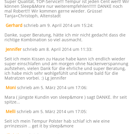
Super Qualität, TOP-Service!!! Tempur ist jeden Cent wert! Wir
können Sleep&More nur weiterempfehlen!!!!!! DANKE noch
mal Robert!!! Wir kommen gerne wieder. Grüsse!
Tanja+Christoph, Altenstadt
Gerhard
schrieb am 9. April 2014
um 15:24
:
Danke, super Beratung, hätte ich mir nicht gedacht dass die
richtige Kombination so viel ausmacht.
Jennifer
schrieb am 8. April 2014
um 11:33
:
Seit ich mein Kissen zu Hause habe kann ich endlich wieder
super einschlafen und am morgen ohne Nackenverspannung
aufstehen, vielen Dank für die ehrliche und super Beratung,
ich habe mich sehr wohlgefühlt und komme bald für die
Matratzen vorbei. :) Lg Jennifer
Moni
schrieb am 5. März 2014
um 17:06
:
Mara ( jüngste Kundin von sleep&more ) sagt DANKE. Ihr seit
spitze...
Melli
schrieb am 5. März 2014
um 17:05
:
Seit ich mein Tempur Polster hab schlaf ich wie eine
prrinzessin .. get it by sleep&more