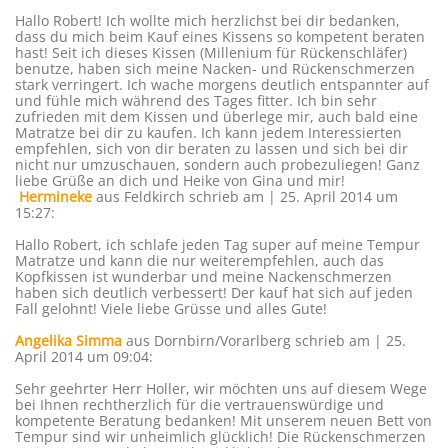
Hallo Robert! Ich wollte mich herzlichst bei dir bedanken,
dass du mich beim Kauf eines Kissens so kompetent beraten
hast! Seit ich dieses Kissen (Millenium für Rückenschläfer)
benutze, haben sich meine Nacken- und Rückenschmerzen
stark verringert. Ich wache morgens deutlich entspannter auf
und fühle mich während des Tages fitter. Ich bin sehr
zufrieden mit dem Kissen und überlege mir, auch bald eine
Matratze bei dir zu kaufen. Ich kann jedem Interessierten
empfehlen, sich von dir beraten zu lassen und sich bei dir
nicht nur umzuschauen, sondern auch probezuliegen! Ganz
liebe Grüße an dich und Heike von Gina und mir!
Hermineke
aus Feldkirch
schrieb am | 25. April 2014
um
15:27
:
Hallo Robert, ich schlafe jeden Tag super auf meine Tempur
Matratze und kann die nur weiterempfehlen, auch das
Kopfkissen ist wunderbar und meine Nackenschmerzen
haben sich deutlich verbessert! Der kauf hat sich auf jeden
Fall gelohnt! Viele liebe Grüsse und alles Gute!
Angelika Simma
aus Dornbirn/Vorarlberg
schrieb am | 25.
April 2014
um 09:04
:
Sehr geehrter Herr Holler, wir möchten uns auf diesem Wege
bei Ihnen rechtherzlich für die vertrauenswürdige und
kompetente Beratung bedanken! Mit unserem neuen Bett von
Tempur sind wir unheimlich glücklich! Die Rückenschmerzen