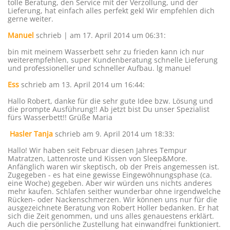
tolle Beratung, den Service mit der Verzollung, und der
Lieferung, hat einfach alles perfekt gekl Wir empfehlen dich
gerne weiter.
Manuel
schrieb | am 17. April 2014
um 06:31
:
bin mit meinem Wasserbett sehr zu frieden kann ich nur
weiterempfehlen, super Kundenberatung schnelle Lieferung
und professioneller und schneller Aufbau. lg manuel
Ess
schrieb am 13. April 2014
um 16:44
:
Hallo Robert, danke für die sehr gute Idee bzw. Lösung und
die prompte Ausführung!! Ab jetzt bist Du unser Spezialist
fürs Wasserbett!! Grüße Maria
Hasler Tanja
schrieb am 9. April 2014
um 18:33
:
Hallo! Wir haben seit Februar diesen Jahres Tempur
Matratzen, Lattenroste und Kissen von Sleep&More.
Anfänglich waren wir skeptisch, ob der Preis angemessen ist.
Zugegeben - es hat eine gewisse Eingewöhnungsphase (ca.
eine Woche) gegeben. Aber wir würden uns nichts anderes
mehr kaufen. Schlafen seither wunderbar ohne irgendwelche
Rücken- oder Nackenschmerzen. Wir können uns nur für die
ausgezeichnete Beratung von Robert Holler bedanken. Er hat
sich die Zeit genommen, und uns alles genauestens erklärt.
Auch die persönliche Zustellung hat einwandfrei funktioniert.