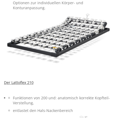
Optionen zur individuellen Körper- und
Lampen
Konturanpassung.
Bilder
Bettwäsche
Bezüge Smartsleeve
Bezüge Formesse
Bezüge Kneer
Schlossberg Bettwäsche
Der Lattoflex 210
KONTAKT
Funktionen von 200 und: anatomisch korrekte Kopfteil-
Verstellung,
GUTSCHEINE
entlastet den Hals-Nackenbereich