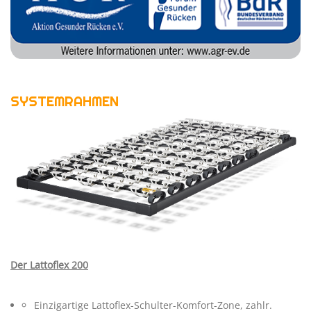
Ergonomische Kissen
Klassische Kissen
Kissen & Decken Dormiente
SYSTEMRAHMEN
&MORE
Novamobili
Cinquanta3
MIOTTO
Loungesessel
Der Lattoflex 200
Teppiche
Spiegel
Einzigartige Lattoflex-Schulter-Komfort-Zone, zahlr.