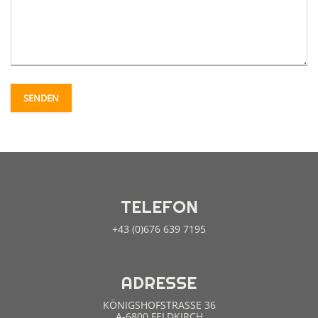
Matratzen Dormiente
Natur pur
Basic
Classic
SENDEN
Deluxe
Svane
Zleep
TELEFON
Zupreme
+43 (0)676 639 7195
Zensation
ADRESSE
LATTENROST
KÖNIGSHOFSTRASSE 36
A-6800 FELDKIRCH