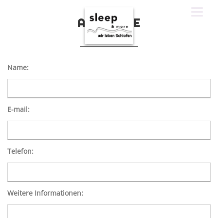
Navigation
überspringen
WIR ÜBER UNS + 3D VIDEO
ANFRAGE
MATRATZEN
Name:
Lattoflex
Matratze 16 cm
E-mail:
Matratze 21 cm
Matratzen Tempur
Telefon:
Tempur Pro 21
Weitere Informationen:
Tempur Pro Plus 25