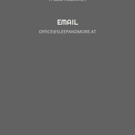
Lattoflex
EMAIL
System 200
OFFICE@SLEEPANDMORE.AT
System 300
System 900
Tempur
Dormiente
KISSEN
Kissen Tempur