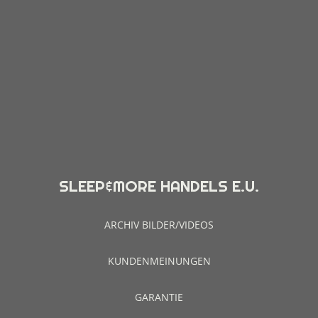
Ergonomische Kissen
Klassische Kissen
Kissen & Decken Dormiente
&MORE
Novamobili
SLEEP&MORE HANDELS E.U.
Cinquanta3
MIOTTO
ARCHIV BILDER/VIDEOS
Loungesessel
KUNDENMEINUNGEN
Teppiche
GARANTIE
Spiegel